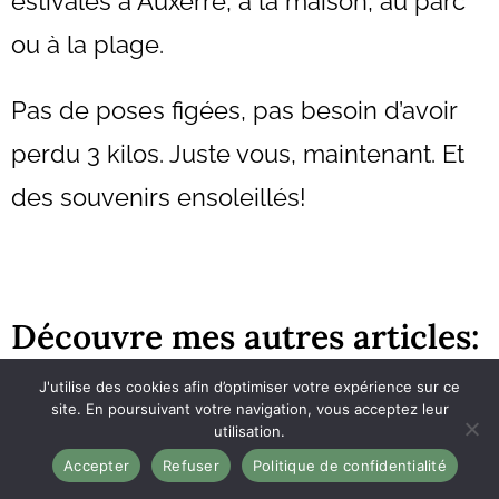
estivales à Auxerre, à la maison, au parc
ou à la plage.
Pas de poses figées, pas besoin d’avoir
perdu 3 kilos. Juste vous, maintenant. Et
des souvenirs ensoleillés!
Découvre mes autres articles:
J'utilise des cookies afin d’optimiser votre expérience sur ce
Pourquoi une séance photo maman bébé
site. En poursuivant votre navigation, vous acceptez leur
à domicile est une vraie bonne idée?
utilisation.
Séance photo à Auxerre : 5 lieux
Accepter
Refuser
Politique de confidentialité