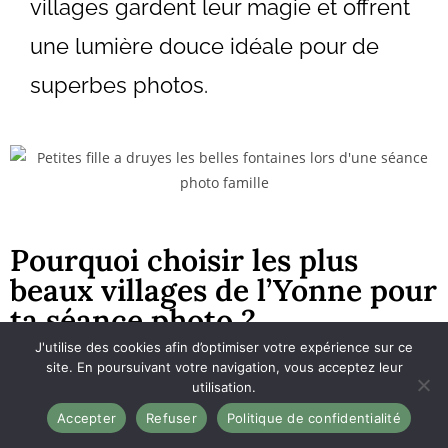
villages gardent leur magie et offrent
une lumière douce idéale pour de
superbes photos.
Pourquoi choisir les plus
beaux villages de l’Yonne pour
ta séance photo ?
J'utilise des cookies afin d’optimiser votre expérience sur ce
site. En poursuivant votre navigation, vous acceptez leur
Choisir ces villages, c’est bien plus que
utilisation.
simplement trouver un décor. C’est
Accepter
Refuser
Politique de confidentialité