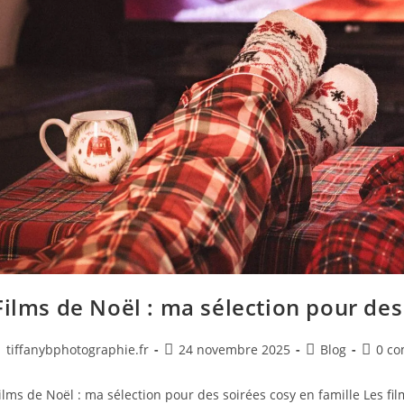
Films de Noël : ma sélection pour des
tiffanybphotographie.fr
24 novembre 2025
Blog
0 c
ilms de Noël : ma sélection pour des soirées cosy en famille Les fi