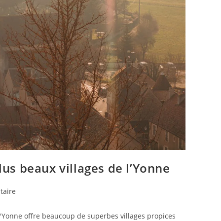
lus beaux villages de l’Yonne
taire
 L'Yonne offre beaucoup de superbes villages propices